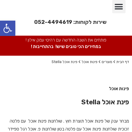
פינות אוכל
חדרי שינה
מבצעים חמים
חדרי ילדים
מערכות ישיבה
ספריות מתכת
כורסאות/ כסאות
פתח סרגל נגישות
שירות לקוחות:
052-4494619
פותחים את השנה החדשה עם רהיטי עמק אילון !
במחירים הכי טובים שיש! בהתחייבות !
דף הבית
מוצרים
פינות אוכל
פינת אוכל Stella
פינות אוכל
פינת אוכל Stella
מ
בחר ענק של פינות אוכל תוצרת חוץ .
שולחנות פינות אוכל עם פלטה
זכוכית
שולחנות פינות אוכל עם פלטה בטון
שולחנות פ. אוכל רגל ספיידר