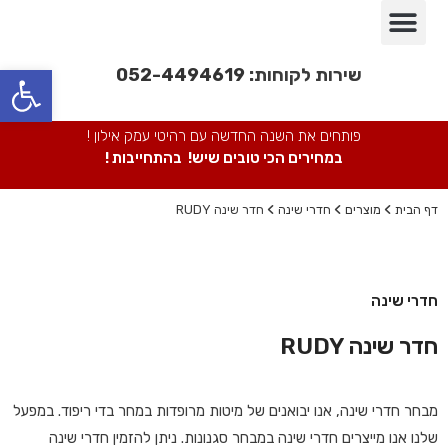
פינות אוכל
חדרי שינה
מבצעים חמים
חדרי ילדים
מערכות ישיבה
ספריות מתכת
כורסאות/ כסאות
פתח סרגל נגישות
שירות לקוחות:
052-4494619
פותחים את השנה החדשה עם רהיטי עמק אילון !
במחירים הכי טובים שיש! בהתחייבות !
דף הבית
מוצרים
חדרי שינה
חדר שינה RUDY
חדרי שינה
חדר שינה RUDY
מבחר חדרי שינה, אנו יבואנים של מיטות מרופדות במחר בדי ריפוד. במפעל
שלנו אנו מייצרים חדרי שינה במבחר סגנונות. ניתן להזמין חדרי שינה