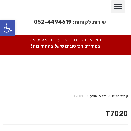
פינות אוכל
חדרי שינה
מבצעים חמים
חדרי ילדים
מערכות ישיבה
ספריות מתכת
כורסאות/ כסאות
פתח סרגל נגישות
שירות לקוחות:
052-4494619
פותחים את השנה החדשה עם רהיטי עמק אילון !
במחירים הכי טובים שיש! בהתחייבות !
עמוד הבית
>
פינות אוכל
>
T7020
T7020