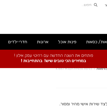
ר
אות/ כסאות
פינות אוכל
ארונות
חדרי ילדים
פותחים את השנה החדשה עם רהיטי עמק אילון !
במחירים הכי טובים שיש! בהתחייבות !
ורסאות
>
כורסת טלוויזיה דגם K 887 M
צד שירות אישי מהיר ומסור.