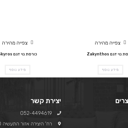
צפייה מהירה
צפייה מהירה
נוי דגם Zakynthos
כורסת נוי דגם Skyros
מידע נוסף
מידע נוסף
רים
יצירת קשר
052-4494619​
רח' היצירה אזור התעשיה 110 רמלה