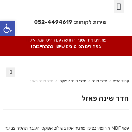
פינות אוכל
חדרי שינה
מבצעים חמים
חדרי ילדים
מערכות ישיבה
ספריות מתכת
כורסאות/ כסאות
פתח סרגל נגישות
שירות לקוחות:
052-4494619
פותחים את השנה החדשה עם רהיטי עמק אילון !
במחירים הכי טובים שיש! בהתחייבות !
🔍
עמוד הבית
>
חדרי שינה
>
חדרי שינה אפוקסי
>
חדר שינה פאזל
חדר שינה פאזל
עשוי MDF אירופאי בציפוי פורניר אלון בשילוב אפוקסי העובר תהליך צביעה