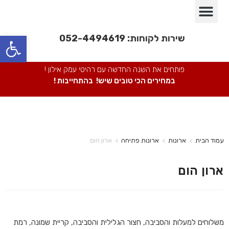
פינות אוכל
חדרי שינה
מבצעים חמים
חדרי ילדים
מערכות ישיבה
ספריות מתכת
כורסאות/ כסאות
פתח סרגל נגישות
שירות לקוחות:
052-4494619
פותחים את השנה החדשה עם רהיטי עמק אילון !
במחירים הכי טובים שיש! בהתחייבות !
עמוד הבית
>
ארונות
>
ארונות פתיחה
>
ארון הום
ארון הום
משלוחים למעלות והסביבה, חצור הגלילית והסביבה, קריית שמונה, רמת